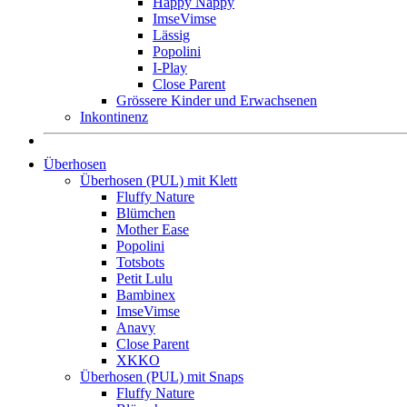
Happy Nappy
ImseVimse
Lässig
Popolini
I-Play
Close Parent
Grössere Kinder und Erwachsenen
Inkontinenz
Überhosen
Überhosen (PUL) mit Klett
Fluffy Nature
Blümchen
Mother Ease
Popolini
Totsbots
Petit Lulu
Bambinex
ImseVimse
Anavy
Close Parent
XKKO
Überhosen (PUL) mit Snaps
Fluffy Nature