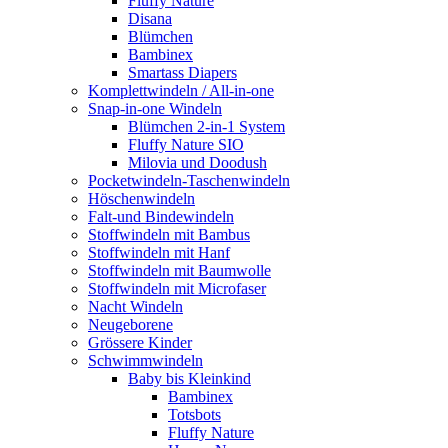
Fluffy Nature
Disana
Blümchen
Bambinex
Smartass Diapers
Komplettwindeln / All-in-one
Snap-in-one Windeln
Blümchen 2-in-1 System
Fluffy Nature SIO
Milovia und Doodush
Pocketwindeln-Taschenwindeln
Höschenwindeln
Falt-und Bindewindeln
Stoffwindeln mit Bambus
Stoffwindeln mit Hanf
Stoffwindeln mit Baumwolle
Stoffwindeln mit Microfaser
Nacht Windeln
Neugeborene
Grössere Kinder
Schwimmwindeln
Baby bis Kleinkind
Bambinex
Totsbots
Fluffy Nature