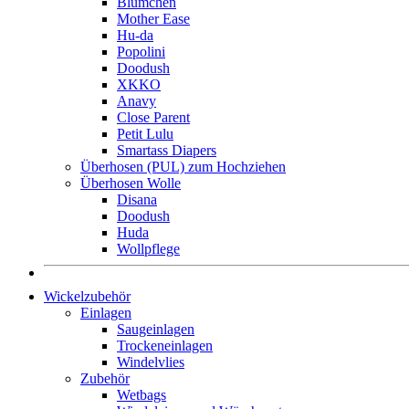
Blümchen
Mother Ease
Hu-da
Popolini
Doodush
XKKO
Anavy
Close Parent
Petit Lulu
Smartass Diapers
Überhosen (PUL) zum Hochziehen
Überhosen Wolle
Disana
Doodush
Huda
Wollpflege
Wickelzubehör
Einlagen
Saugeinlagen
Trockeneinlagen
Windelvlies
Zubehör
Wetbags