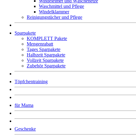
Windeleimer und Wäschenetze
Waschmittel und Pflege
Windelklammer
Reinigungstücher und Pflege
Sparpakete
KOMPLETT Pakete
Mengenrabatt
Tages Sparpakete
Halbzeit Sparpakete
Vollzeit Sparpakete
Zubehör Sparpakete
Töpfchentraining
für Mama
Geschenke