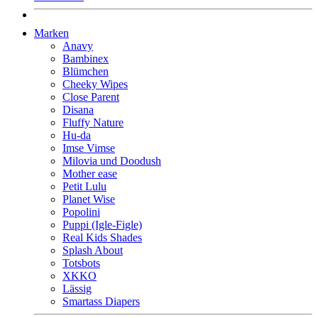
Marken
Anavy
Bambinex
Blümchen
Cheeky Wipes
Close Parent
Disana
Fluffy Nature
Hu-da
Imse Vimse
Milovia und Doodush
Mother ease
Petit Lulu
Planet Wise
Popolini
Puppi (Igle-Figle)
Real Kids Shades
Splash About
Totsbots
XKKO
Lässig
Smartass Diapers