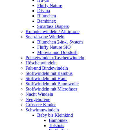
Hu-da
Fluffy Nature
Disana
Blümchen
Bambinex
Smartass Diapers
Komplettwindeln / All-in-one
Snap-in-one Windeln
Blümchen 2-in-1 System
Fluffy Nature SIO
Milovia und Doodush
Pocketwindeln-Taschenwindeln
Höschenwindeln
Falt-und Bindewindeln
Stoffwindeln mit Bambus
Stoffwindeln mit Hanf
Stoffwindeln mit Baumwolle
Stoffwindeln mit Microfaser
Nacht Windeln
Neugeborene
Grössere Kinder
Schwimmwindeln
Baby bis Kleinkind
Bambinex
Totsbots