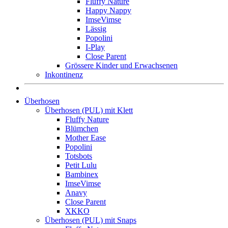
Fluffy Nature
Happy Nappy
ImseVimse
Lässig
Popolini
I-Play
Close Parent
Grössere Kinder und Erwachsenen
Inkontinenz
Überhosen
Überhosen (PUL) mit Klett
Fluffy Nature
Blümchen
Mother Ease
Popolini
Totsbots
Petit Lulu
Bambinex
ImseVimse
Anavy
Close Parent
XKKO
Überhosen (PUL) mit Snaps