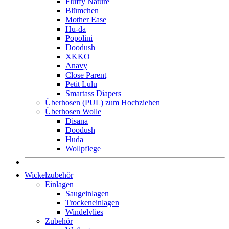
Fluffy Nature
Blümchen
Mother Ease
Hu-da
Popolini
Doodush
XKKO
Anavy
Close Parent
Petit Lulu
Smartass Diapers
Überhosen (PUL) zum Hochziehen
Überhosen Wolle
Disana
Doodush
Huda
Wollpflege
Wickelzubehör
Einlagen
Saugeinlagen
Trockeneinlagen
Windelvlies
Zubehör