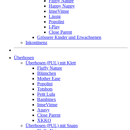
Fluffy Nature
Happy Nappy
ImseVimse
Lässig
Popolini
I-Play
Close Parent
Grössere Kinder und Erwachsenen
Inkontinenz
Überhosen
Überhosen (PUL) mit Klett
Fluffy Nature
Blümchen
Mother Ease
Popolini
Totsbots
Petit Lulu
Bambinex
ImseVimse
Anavy
Close Parent
XKKO
Überhosen (PUL) mit Snaps