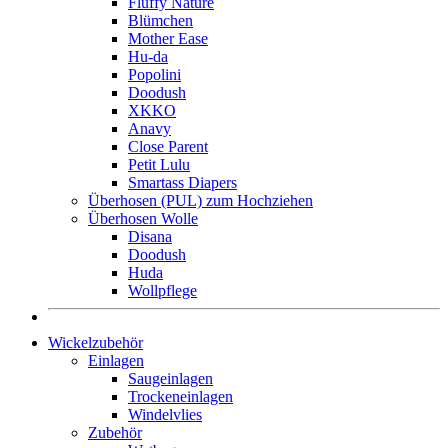
Fluffy Nature
Blümchen
Mother Ease
Hu-da
Popolini
Doodush
XKKO
Anavy
Close Parent
Petit Lulu
Smartass Diapers
Überhosen (PUL) zum Hochziehen
Überhosen Wolle
Disana
Doodush
Huda
Wollpflege
Wickelzubehör
Einlagen
Saugeinlagen
Trockeneinlagen
Windelvlies
Zubehör