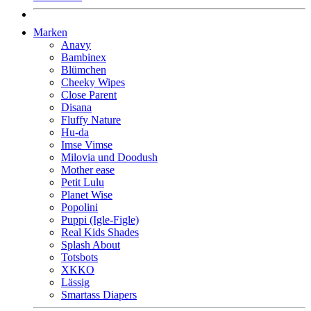
Marken
Anavy
Bambinex
Blümchen
Cheeky Wipes
Close Parent
Disana
Fluffy Nature
Hu-da
Imse Vimse
Milovia und Doodush
Mother ease
Petit Lulu
Planet Wise
Popolini
Puppi (Igle-Figle)
Real Kids Shades
Splash About
Totsbots
XKKO
Lässig
Smartass Diapers