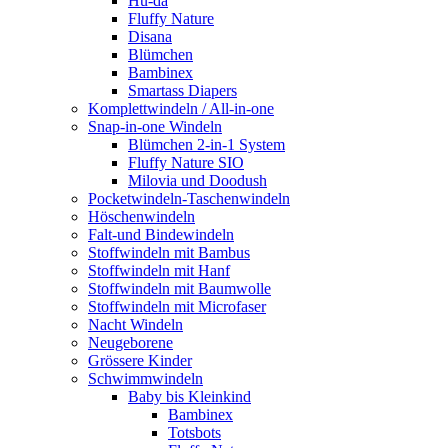
Hu-da
Fluffy Nature
Disana
Blümchen
Bambinex
Smartass Diapers
Komplettwindeln / All-in-one
Snap-in-one Windeln
Blümchen 2-in-1 System
Fluffy Nature SIO
Milovia und Doodush
Pocketwindeln-Taschenwindeln
Höschenwindeln
Falt-und Bindewindeln
Stoffwindeln mit Bambus
Stoffwindeln mit Hanf
Stoffwindeln mit Baumwolle
Stoffwindeln mit Microfaser
Nacht Windeln
Neugeborene
Grössere Kinder
Schwimmwindeln
Baby bis Kleinkind
Bambinex
Totsbots