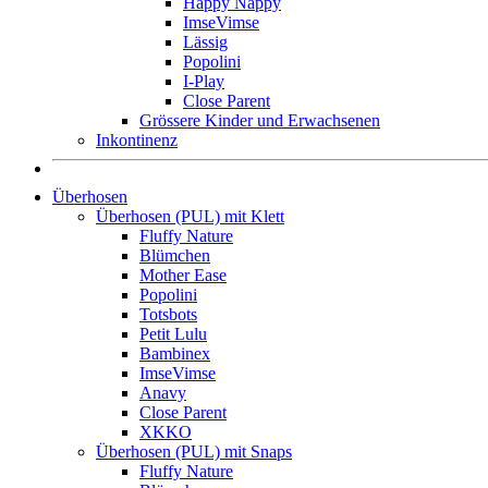
Happy Nappy
ImseVimse
Lässig
Popolini
I-Play
Close Parent
Grössere Kinder und Erwachsenen
Inkontinenz
Überhosen
Überhosen (PUL) mit Klett
Fluffy Nature
Blümchen
Mother Ease
Popolini
Totsbots
Petit Lulu
Bambinex
ImseVimse
Anavy
Close Parent
XKKO
Überhosen (PUL) mit Snaps
Fluffy Nature