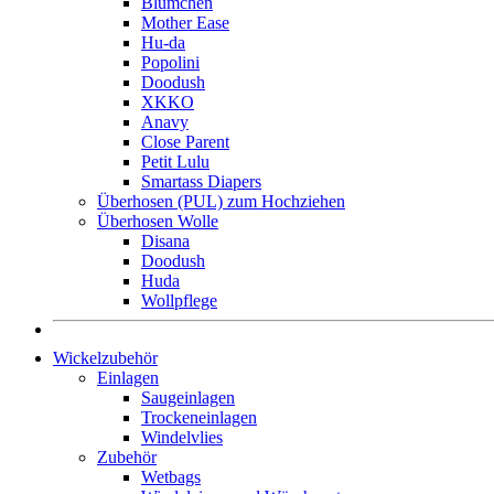
Blümchen
Mother Ease
Hu-da
Popolini
Doodush
XKKO
Anavy
Close Parent
Petit Lulu
Smartass Diapers
Überhosen (PUL) zum Hochziehen
Überhosen Wolle
Disana
Doodush
Huda
Wollpflege
Wickelzubehör
Einlagen
Saugeinlagen
Trockeneinlagen
Windelvlies
Zubehör
Wetbags