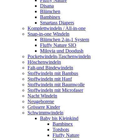
Fluffy Nature
Disana
Blümchen
Bambinex
Smartass Diapers
Komplettwindeln / All-in-one
Snap-in-one Windeln
Blümchen 2-in-1 System
Fluffy Nature SIO
Milovia und Doodush
Pocketwindeln-Taschenwindeln
Höschenwindeln
Falt-und Bindewindeln
Stoffwindeln mit Bambus
Stoffwindeln mit Hanf
Stoffwindeln mit Baumwolle
Stoffwindeln mit Microfaser
Nacht Windeln
Neugeborene
Grössere Kinder
Schwimmwindeln
Baby bis Kleinkind
Bambinex
Totsbots
Fluffy Nature