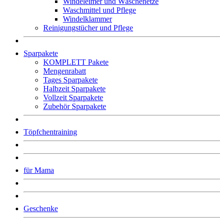
Windeleimer und Wäschenetze
Waschmittel und Pflege
Windelklammer
Reinigungstücher und Pflege
Sparpakete
KOMPLETT Pakete
Mengenrabatt
Tages Sparpakete
Halbzeit Sparpakete
Vollzeit Sparpakete
Zubehör Sparpakete
Töpfchentraining
für Mama
Geschenke