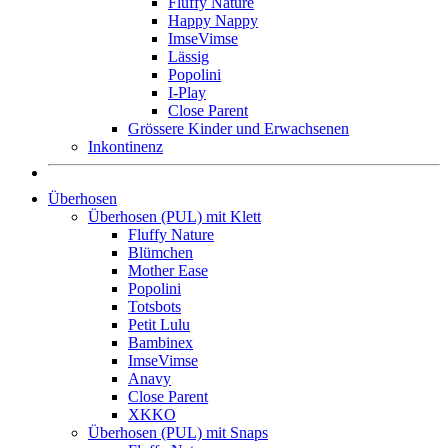
Fluffy Nature
Happy Nappy
ImseVimse
Lässig
Popolini
I-Play
Close Parent
Grössere Kinder und Erwachsenen
Inkontinenz
Überhosen
Überhosen (PUL) mit Klett
Fluffy Nature
Blümchen
Mother Ease
Popolini
Totsbots
Petit Lulu
Bambinex
ImseVimse
Anavy
Close Parent
XKKO
Überhosen (PUL) mit Snaps