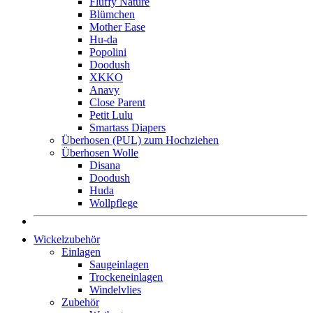
Fluffy Nature
Blümchen
Mother Ease
Hu-da
Popolini
Doodush
XKKO
Anavy
Close Parent
Petit Lulu
Smartass Diapers
Überhosen (PUL) zum Hochziehen
Überhosen Wolle
Disana
Doodush
Huda
Wollpflege
Wickelzubehör
Einlagen
Saugeinlagen
Trockeneinlagen
Windelvlies
Zubehör