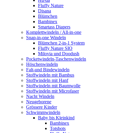
Hu-da
Fluffy Nature
Disana
Blümchen
Bambinex
Smartass Diapers
Komplettwindeln / All-in-one
Snap-in-one Windeln
Blümchen 2-in-1 System
Fluffy Nature SIO
Milovia und Doodush
Pocketwindeln-Taschenwindeln
Höschenwindeln
Falt-und Bindewindeln
Stoffwindeln mit Bambus
Stoffwindeln mit Hanf
Stoffwindeln mit Baumwolle
Stoffwindeln mit Microfaser
Nacht Windeln
Neugeborene
Grössere Kinder
Schwimmwindeln
Baby bis Kleinkind
Bambinex
Totsbots