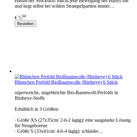
elastischer Strickstoff macht jede Bewegung des Babys mit
und liegt selbst bei wilden Strampelpartien immer…
60
€ 5,
Bestellen
Blümchen Prefold BioBaumwolle (Birdseye) 6 Stück
superweiche, ungebleichte Bio-Baumwoll-Prefolds in
Birdseye-Stoffe
Erhältlich in 3 Größen:
∙ Größe XS (27x35cm/ 2-6-2 lagig): eine saugstarke Lösung
für Neugeborene
∙ Größe S (33x41cm/ 4-6-4 lagig): schlanke…