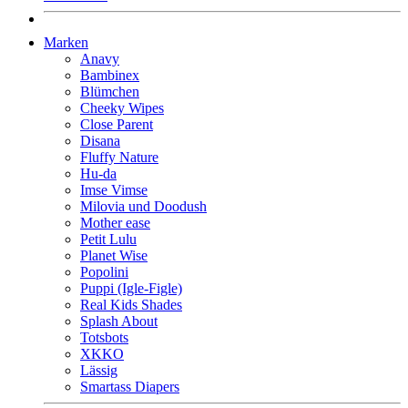
Marken
Anavy
Bambinex
Blümchen
Cheeky Wipes
Close Parent
Disana
Fluffy Nature
Hu-da
Imse Vimse
Milovia und Doodush
Mother ease
Petit Lulu
Planet Wise
Popolini
Puppi (Igle-Figle)
Real Kids Shades
Splash About
Totsbots
XKKO
Lässig
Smartass Diapers