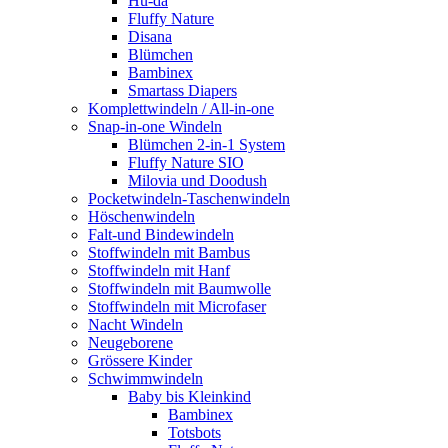
Hu-da
Fluffy Nature
Disana
Blümchen
Bambinex
Smartass Diapers
Komplettwindeln / All-in-one
Snap-in-one Windeln
Blümchen 2-in-1 System
Fluffy Nature SIO
Milovia und Doodush
Pocketwindeln-Taschenwindeln
Höschenwindeln
Falt-und Bindewindeln
Stoffwindeln mit Bambus
Stoffwindeln mit Hanf
Stoffwindeln mit Baumwolle
Stoffwindeln mit Microfaser
Nacht Windeln
Neugeborene
Grössere Kinder
Schwimmwindeln
Baby bis Kleinkind
Bambinex
Totsbots