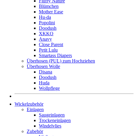
Fluffy Nature
Blümchen
Mother Ease
Hu-da
Popolini
Doodush
XKKO
Anavy
Close Parent
Petit Lulu
Smartass Diapers
Überhosen (PUL) zum Hochziehen
Überhosen Wolle
Disana
Doodush
Huda
Wollpflege
Wickelzubehör
Einlagen
Saugeinlagen
Trockeneinlagen
Windelvlies
Zubehör