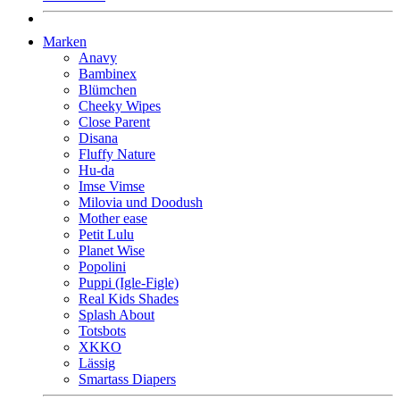
Marken
Anavy
Bambinex
Blümchen
Cheeky Wipes
Close Parent
Disana
Fluffy Nature
Hu-da
Imse Vimse
Milovia und Doodush
Mother ease
Petit Lulu
Planet Wise
Popolini
Puppi (Igle-Figle)
Real Kids Shades
Splash About
Totsbots
XKKO
Lässig
Smartass Diapers