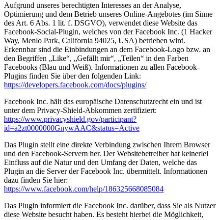
Aufgrund unseres berechtigten Interesses an der Analyse,
Optimierung und dem Betrieb unseres Online-Angebotes (im Sinne
des Art. 6 Abs. 1 lit. f. DSGVO), verwendet diese Website das
Facebook-Social-Plugin, welches von der Facebook Inc. (1 Hacker
Way, Menlo Park, California 94025, USA) betrieben wird.
Erkennbar sind die Einbindungen an dem Facebook-Logo bzw. an
den Begriffen „Like“, „Gefällt mir“, „Teilen“ in den Farben
Facebooks (Blau und Weiß). Informationen zu allen Facebook-
Plugins finden Sie über den folgenden Link:
https://developers.facebook.com/docs/plugins/
Facebook Inc. hält das europäische Datenschutzrecht ein und ist
unter dem Privacy-Shield-Abkommen zertifiziert:
https://www.privacyshield.gov/participant?
id=a2zt0000000GnywAAC&status=Active
Das Plugin stellt eine direkte Verbindung zwischen Ihrem Browser
und den Facebook-Servern her. Der Websitebetreiber hat keinerlei
Einfluss auf die Natur und den Umfang der Daten, welche das
Plugin an die Server der Facebook Inc. übermittelt. Informationen
dazu finden Sie hier:
https://www.facebook.com/help/186325668085084
Das Plugin informiert die Facebook Inc. darüber, dass Sie als Nutzer
diese Website besucht haben. Es besteht hierbei die Möglichkeit,