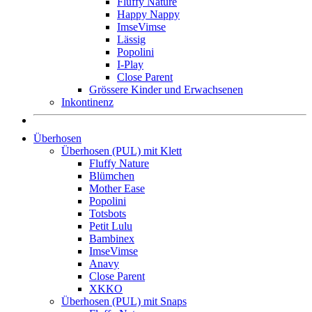
Fluffy Nature
Happy Nappy
ImseVimse
Lässig
Popolini
I-Play
Close Parent
Grössere Kinder und Erwachsenen
Inkontinenz
Überhosen
Überhosen (PUL) mit Klett
Fluffy Nature
Blümchen
Mother Ease
Popolini
Totsbots
Petit Lulu
Bambinex
ImseVimse
Anavy
Close Parent
XKKO
Überhosen (PUL) mit Snaps