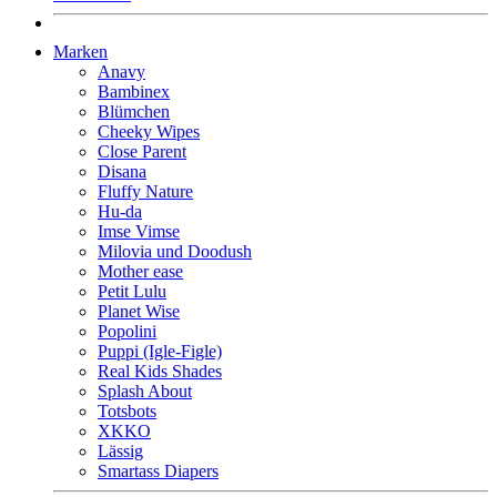
Marken
Anavy
Bambinex
Blümchen
Cheeky Wipes
Close Parent
Disana
Fluffy Nature
Hu-da
Imse Vimse
Milovia und Doodush
Mother ease
Petit Lulu
Planet Wise
Popolini
Puppi (Igle-Figle)
Real Kids Shades
Splash About
Totsbots
XKKO
Lässig
Smartass Diapers