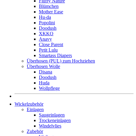
Fluffy Nature
Blümchen
Mother Ease
Hu-da
Popolini
Doodush
XKKO
Anavy
Close Parent
Petit Lulu
Smartass Diapers
Überhosen (PUL) zum Hochziehen
Überhosen Wolle
Disana
Doodush
Huda
Wollpflege
Wickelzubehör
Einlagen
Saugeinlagen
Trockeneinlagen
Windelvlies
Zubehör