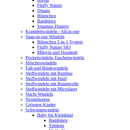
Hu-da
Fluffy Nature
Disana
Blümchen
Bambinex
Smartass Diapers
Komplettwindeln / All-in-one
Snap-in-one Windeln
Blümchen 2-in-1 System
Fluffy Nature SIO
Milovia und Doodush
Pocketwindeln-Taschenwindeln
Höschenwindeln
Falt-und Bindewindeln
Stoffwindeln mit Bambus
Stoffwindeln mit Hanf
Stoffwindeln mit Baumwolle
Stoffwindeln mit Microfaser
Nacht Windeln
Neugeborene
Grössere Kinder
Schwimmwindeln
Baby bis Kleinkind
Bambinex
Totsbots