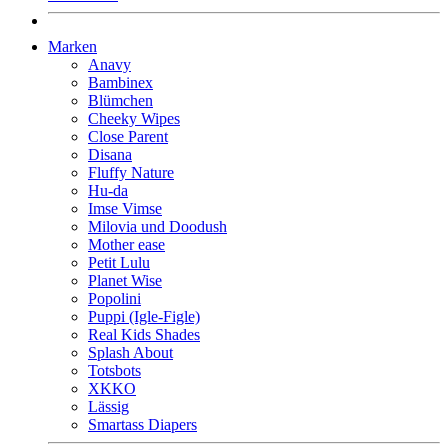
Marken
Anavy
Bambinex
Blümchen
Cheeky Wipes
Close Parent
Disana
Fluffy Nature
Hu-da
Imse Vimse
Milovia und Doodush
Mother ease
Petit Lulu
Planet Wise
Popolini
Puppi (Igle-Figle)
Real Kids Shades
Splash About
Totsbots
XKKO
Lässig
Smartass Diapers