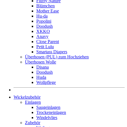
Fluffy Nature
Blümchen
Mother Ease
Hu-da
Popolini
Doodush
XKKO
Anavy
Close Parent
Petit Lulu
Smartass Diapers
Überhosen (PUL) zum Hochziehen
Überhosen Wolle
Disana
Doodush
Huda
Wollpflege
Wickelzubehör
Einlagen
Saugeinlagen
Trockeneinlagen
Windelvlies
Zubehör