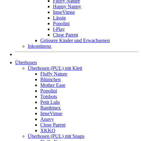
Fluffy Nature
Happy Nappy
ImseVimse
Lässig
Popolini
I-Play
Close Parent
Grössere Kinder und Erwachsenen
Inkontinenz
Überhosen
Überhosen (PUL) mit Klett
Fluffy Nature
Blümchen
Mother Ease
Popolini
Totsbots
Petit Lulu
Bambinex
ImseVimse
Anavy
Close Parent
XKKO
Überhosen (PUL) mit Snaps