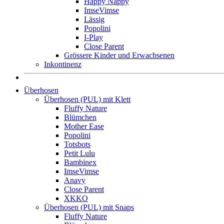
Happy Nappy
ImseVimse
Lässig
Popolini
I-Play
Close Parent
Grössere Kinder und Erwachsenen
Inkontinenz
Überhosen
Überhosen (PUL) mit Klett
Fluffy Nature
Blümchen
Mother Ease
Popolini
Totsbots
Petit Lulu
Bambinex
ImseVimse
Anavy
Close Parent
XKKO
Überhosen (PUL) mit Snaps
Fluffy Nature