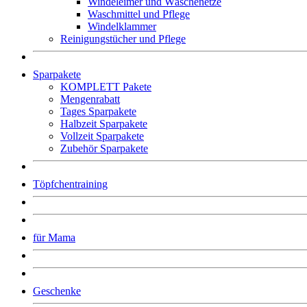
Windeleimer und Wäschenetze
Waschmittel und Pflege
Windelklammer
Reinigungstücher und Pflege
Sparpakete
KOMPLETT Pakete
Mengenrabatt
Tages Sparpakete
Halbzeit Sparpakete
Vollzeit Sparpakete
Zubehör Sparpakete
Töpfchentraining
für Mama
Geschenke