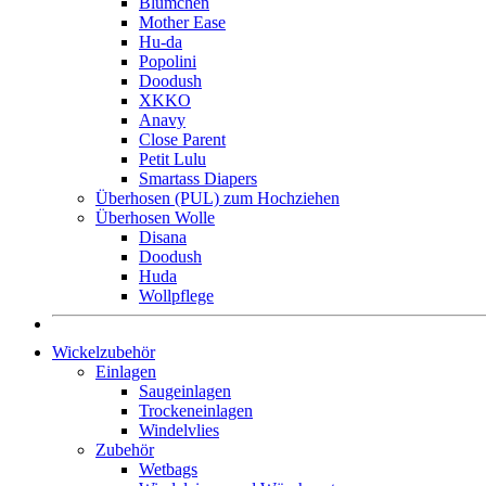
Blümchen
Mother Ease
Hu-da
Popolini
Doodush
XKKO
Anavy
Close Parent
Petit Lulu
Smartass Diapers
Überhosen (PUL) zum Hochziehen
Überhosen Wolle
Disana
Doodush
Huda
Wollpflege
Wickelzubehör
Einlagen
Saugeinlagen
Trockeneinlagen
Windelvlies
Zubehör
Wetbags