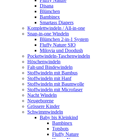
Fluffy Nature
Disana
Blümchen
Bambinex
Smartass Diapers
Komplettwindeln / All-in-one
Snap-in-one Windeln
Blümchen 2-in-1 System
Fluffy Nature SIO
Milovia und Doodush
Pocketwindeln-Taschenwindeln
Höschenwindeln
Falt-und Bindewindeln
Stoffwindeln mit Bambus
Stoffwindeln mit Hanf
Stoffwindeln mit Baumwolle
Stoffwindeln mit Microfaser
Nacht Windeln
Neugeborene
Grössere Kinder
Schwimmwindeln
Baby bis Kleinkind
Bambinex
Totsbots
Fluffy Nature